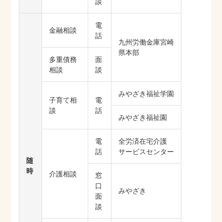
談
電
金融相談
話
九州労働金庫宮崎
県本部
多重債務
面
相談
談
みやざき福祉学園
子育て相
電
談
話
みやざき福祉園
電
全労済在宅介護
話
サービスセンター
随
時
介護相談
窓
口
みやざき
面
談