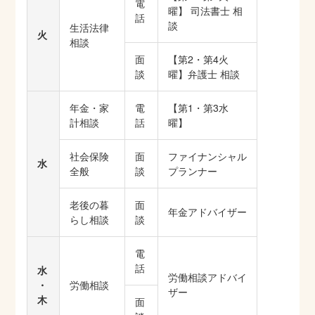
電
曜】 司法書士 相
話
談
生活法律
火
相談
面
【第2・第4火
談
曜】弁護士 相談
年金・家
電
【第1・第3水
計相談
話
曜】
社会保険
面
ファイナンシャル
水
全般
談
プランナー
老後の暮
面
年金アドバイザー
らし相談
談
電
話
水
労働相談アドバイ
・
労働相談
ザー
木
面